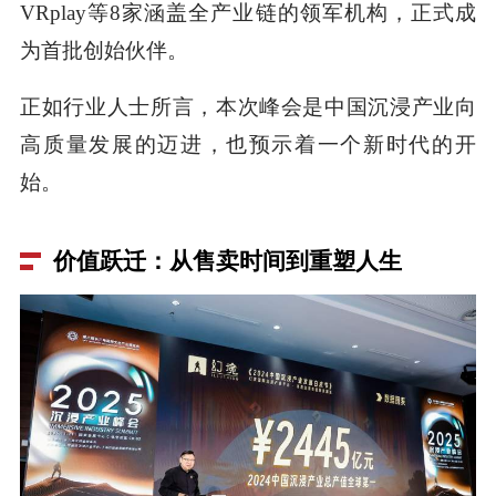
VRplay等8家涵盖全产业链的领军机构，正式成
为首批创始伙伴。
正如行业人士所言，本次峰会是中国沉浸产业向
高质量发展的迈进，也预示着一个新时代的开
始。
价值跃迁：从售卖时间到重塑人生