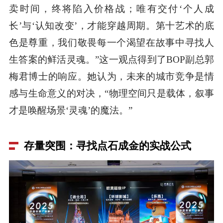
卖时间，终将陷入价格战；唯有交付‘个人成
长’与‘认知改变’，才能穿越周期。第十艺术的底
色是尊重，我们敬畏每一个渴望在故事中寻找人
生答案的鲜活灵魂。”这一观点得到了BOP副总郭
梅君博士的响应。她认为，未来的城市竞争是情
感与生命意义的对决，“物理空间只是载体，叙事
才是唤醒场景‘灵魂’的魔法。”
存量突围：寻找点石成金的实战公式