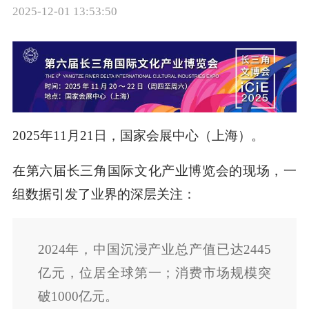
2025-12-01 13:53:50
2025年11月21日，国家会展中心（上海）。
在第六届长三角国际文化产业博览会的现场，一
组数据引发了业界的深层关注：
2024年，中国沉浸产业总产值已达2445
亿元，位居全球第一；消费市场规模突
破1000亿元。